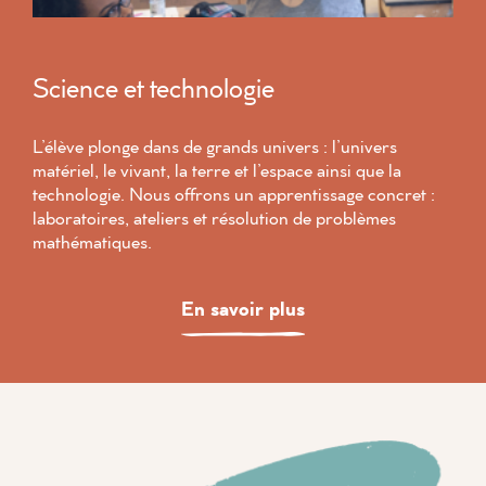
Science et technologie
L’élève plonge dans de grands univers : l’univers
matériel, le vivant, la terre et l’espace ainsi que la
technologie. Nous offrons un apprentissage concret :
laboratoires, ateliers et résolution de problèmes
mathématiques.
En savoir plus